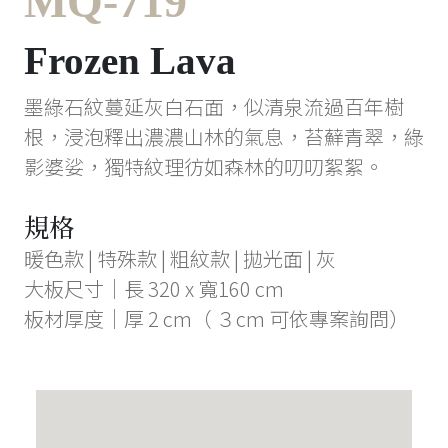
MQ-719
Frozen Lava
墨綠石紋蔓延灰白石面，似清泉流過百年樹
根，浸泡釋出濃濃山林的氣息，苔蘚青翠，綠
影婆娑，獨特紋理彷如森林的叨叨絮絮。
規格
暖色款 | 特殊款 | 粗紋款 | 拋光面 | 灰
大板尺寸｜長 320 x 寬160 cm
板材厚度｜厚 2 cm（ ３cm 可依專案詢問）