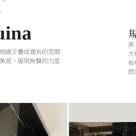
T
uina
黑 
相連交疊成獨有的空間
大板
美感，展現無聲的力度
板
問