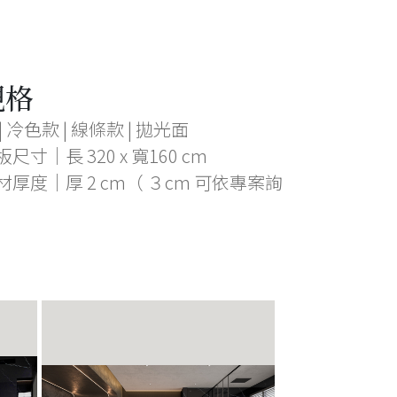
規格
| 冷色款 | 線條款 | 拋光面
尺寸｜長 320 x 寬160 cm
材厚度｜厚 2 cm（ ３cm 可依專案詢
）