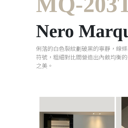
MQ-203
Nero Marq
俐落的白色裂紋劃破黑的寧靜，線條
符號，粗細對比間營造出內斂均衡的
之美。