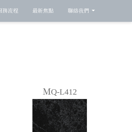
服務流程
最新焦點
聯絡我們
ＭQ-L412